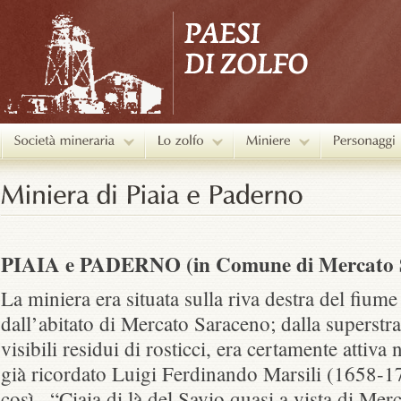
PIAIA e PADERNO (in Comune di Mercato 
La miniera era situata sulla riva destra del fium
dall’abitato di Mercato Saraceno; dalla superst
visibili residui di rosticci, era certamente attiva
già ricordato Luigi Ferdinando Marsili (1658-17
così.. “Ciaia di là del Savio quasi a vista di Me