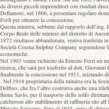
da diversi piccoli imprenditori con risultati disc
Dellamore, nel 1866, a presentare regolare doma
Forlì per ottenere la concessione.
Questa miniera, sebbene dal rapporto dell’ing. 
Corpo Reale delle miniere del distretto di Anco
1872 risultasse abbandonata, veniva trasferita in
Società Cesena Sulphur Company seguendone l
economiche.
Nel 1903 venne richiesto da Ernesto Ferri un n
ricerca, che sarà poi trasferito al dott. Giovanni
finalmente la concessione nel 1911, iniziando di 
. Nel 1918 proprietaria della miniera era la Soc
Delfino, che fra l’altro costruiva anche una telef
fiume Savio, per il trasporto dello zolfo direttam
calcheroni allo stabilimento di raffineria sito all’
Mercato Saraceno. Sino al 1933, anno di chiusur